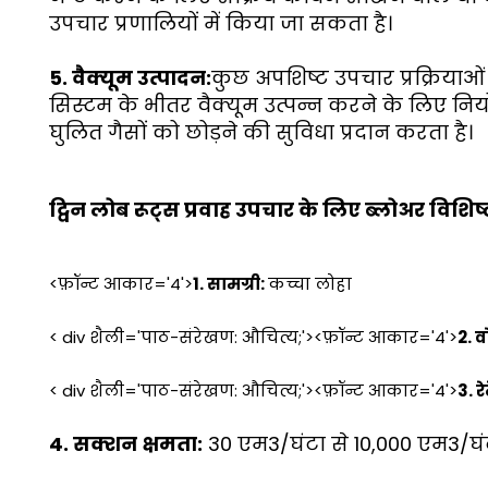
उपचार प्रणालियों में किया जा सकता है।
5. वैक्यूम उत्पादन:
कुछ अपशिष्ट उपचार प्रक्रियाओं 
सिस्टम के भीतर वैक्यूम उत्पन्न करने के लिए नि
घुलित गैसों को छोड़ने की सुविधा प्रदान करता है।
ट्विन लोब रूट्स प्रवाह उपचार के लिए ब्लोअर विशिष्
<फ़ॉन्ट आकार='4'>
1. सामग्री:
कच्चा लोहा
< div शैली='पाठ-संरेखण: औचित्य;'><फ़ॉन्ट आकार='4'>
2. व
< div शैली='पाठ-संरेखण: औचित्य;'><फ़ॉन्ट आकार='4'>
3. र
4. सक्शन क्षमता:
30 एम3/घंटा से 10,000 एम3/घं