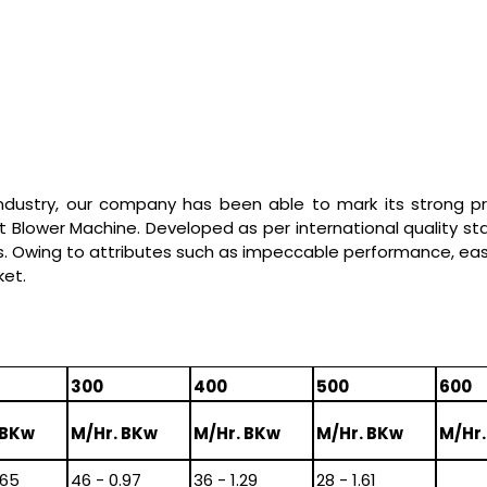
industry, our company has been able to mark its strong 
 Blower Machine. Developed as per international quality s
ns. Owing to attributes such as impeccable performance, ea
ket.
300
400
500
600
 BKw
M/Hr. BKw
M/Hr. BKw
M/Hr. BKw
M/Hr
.65
46 - 0.97
36 - 1.29
28 - 1.61