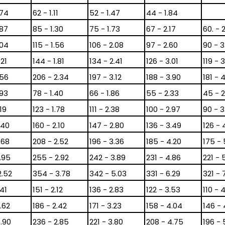
.74
62 - 1.11
52 - 1.47
44 - 1.84
.87
85 - 1.30
75 - 1.73
67 - 2.17
60. - 
.04
115 - 1.56
106 - 2.08
97 - 2.60
90 - 3
.21
144 - 1.81
134 - 2.41
126 - 3.01
119 - 3
.56
206 - 2.34
197 - 3.12
188 - 3.90
181 - 
.93
78 - 1.40
66 - 1.86
55 - 2.33
45 - 2
.19
123 - 1.78
111 - 2.38
100 - 2.97
90 - 3
.40
160 - 2.10
147 - 2.80
136 - 3.49
126 - 
.68
208 - 2.52
196 - 3.36
185 - 4.20
175 - 
1.95
255 - 2.92
242 - 3.89
231 - 4.86
221 - 
2.52
354 - 3.78
342 - 5.03
331 - 6.29
321 - 
.41
151 - 2.12
136 - 2.83
122 - 3.53
110 - 
.62
186 - 2.42
171 - 3.23
158 - 4.04
146 - 
1.90
236 - 2.85
221 - 3.80
208 - 4.75
196 - 