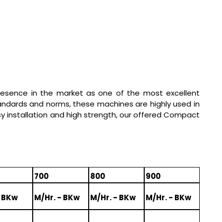
presence in the market as one of the most excellent
tandards and norms, these machines are highly used in
sy installation and high strength, our offered Compact
700
800
900
. BKw
M/Hr. - BKw
M/Hr. - BKw
M/Hr. - BKw